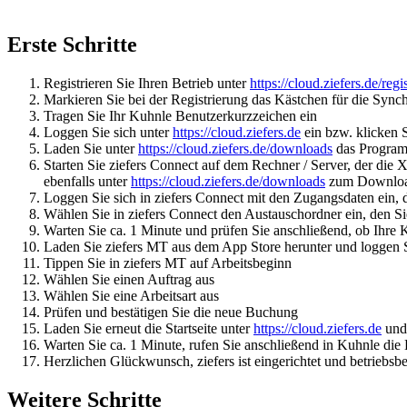
Erste Schritte
Registrieren Sie Ihren Betrieb unter
https://cloud.ziefers.de/regi
Markieren Sie bei der Registrierung das Kästchen für die Sync
Tragen Sie Ihr Kuhnle Benutzerkurzzeichen ein
Loggen Sie sich unter
https://cloud.ziefers.de
ein bzw. klicken 
Laden Sie unter
https://cloud.ziefers.de/downloads
das Program
Starten Sie ziefers Connect auf dem Rechner / Server, der die
ebenfalls unter
https://cloud.ziefers.de/downloads
zum Download 
Loggen Sie sich in ziefers Connect mit den Zugangsdaten ein, 
Wählen Sie in ziefers Connect den Austauschordner ein, den S
Warten Sie ca. 1 Minute und prüfen Sie anschließend, ob Ihre
Laden Sie ziefers MT aus dem App Store herunter und loggen Si
Tippen Sie in ziefers MT auf Arbeitsbeginn
Wählen Sie einen Auftrag aus
Wählen Sie eine Arbeitsart aus
Prüfen und bestätigen Sie die neue Buchung
Laden Sie erneut die Startseite unter
https://cloud.ziefers.de
und 
Warten Sie ca. 1 Minute, rufen Sie anschließend in Kuhnle di
Herzlichen Glückwunsch, ziefers ist eingerichtet und betriebsbe
Weitere Schritte